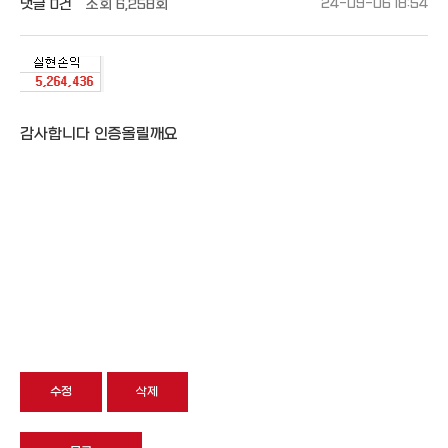
댓글
0건
조회
6,258회
24-09-06 18:54
감사합니다 인증올릴깨요
수정
삭제