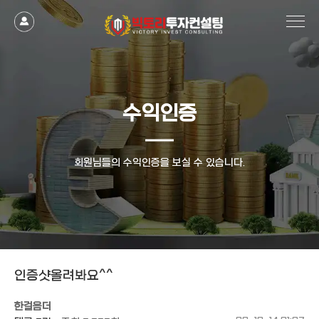
작성자
댓글
조회
작성일
수익인증
회원님들의 수익인증을 보실 수 있습니다.
인증샷올려봐요^^
한걸음더