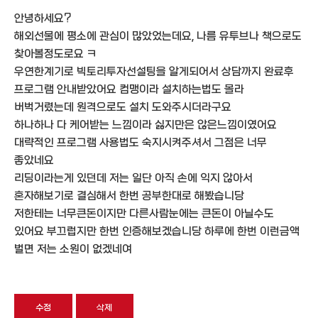
안녕하세요?
해외선물에 평소에 관심이 많았었는데요, 나름 유투브나 책으로도
찾아볼정도로요 ㅋ
우연한계기로 빅토리투자선설팅을 알게되어서 상담까지 완료후
프로그램 안내받았어요 컴맹이라 설치하는법도 몰라
버벅거렸는데 원격으로도 설치 도와주시더라구요
하나하나 다 케어받는 느낌이라 싫지만은 않은느낌이였어요
대략적인 프로그램 사용법도 숙지시켜주셔서 그점은 너무
좋았네요
리딩이라는게 있던데 저는 일단 아직 손에 익지 않아서
혼자해보기로 결심해서 한번 공부한대로 해봤습니당
저한테는 너무큰돈이지만 다른사람눈에는 큰돈이 아닐수도
있어요 부끄럽지만 한번 인증해보겠습니당 하루에 한번 이런금액
벌면 저는 소원이 없겠네여
수정
삭제