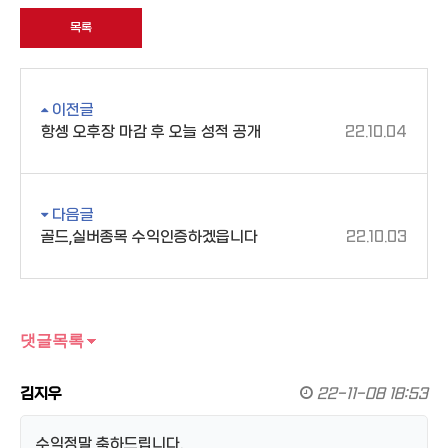
목록
이전글
항셍 오후장 마감 후 오늘 성적 공개
22.10.04
다음글
골드,실버종목 수익인증하겠읍니다
22.10.03
댓글목록
김지우
22-11-08 18:53
수익정말 축하드립니다.