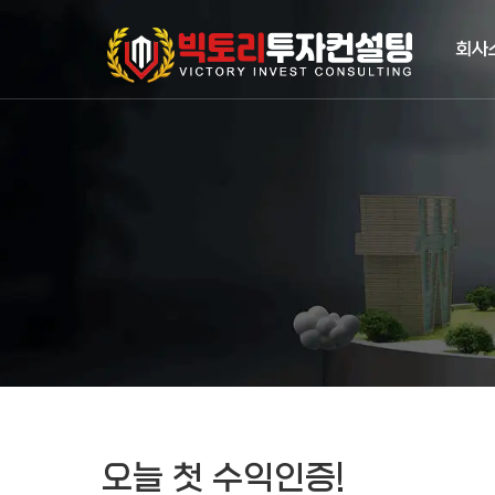
작성자
댓글
조회
작성일
회사
오늘 첫 수익인증!