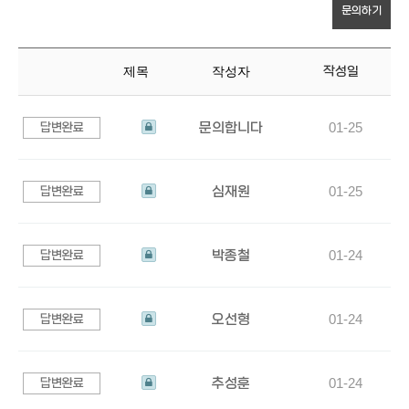
문의하기
제목
작성자
작성일
문의합니다
01-25
답변완료
상
담
신
심재원
01-25
답변완료
청
상
되
담
었
신
박종철
01-24
답변완료
습
청
상
니
되
담
다
었
신
오선형
01-24
답변완료
습
청
상
니
되
담
다
었
신
추성훈
01-24
답변완료
습
청
상