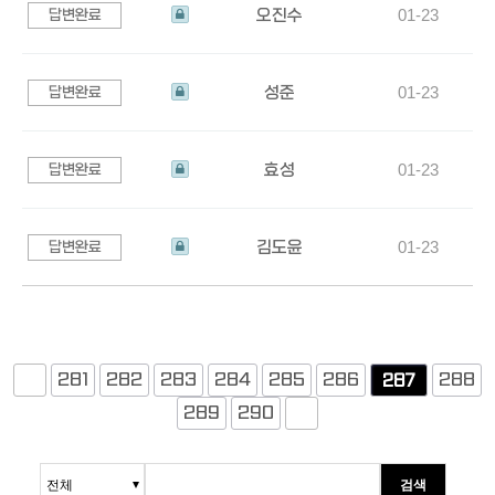
다
었
신
오진수
01-23
답변완료
습
청
상
니
되
담
다
었
신
성준
01-23
답변완료
습
청
상
니
되
담
다
었
신
효성
01-23
답변완료
습
청
상
니
되
담
다
었
신
김도윤
01-23
답변완료
습
청
상
니
되
담
다
었
신
습
청
니
되
281
282
283
284
285
286
288
287
다
었
289
290
습
니
다
검색