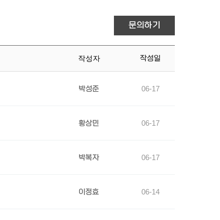
문의하기
작성자
작성일
박성준
06-17
황상민
06-17
박복자
06-17
이정효
06-14