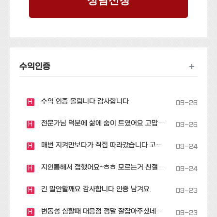
+
수익인증
수익 인증 올립니다 감사합니다
H
09-26
전문가님 덕분에 삶에 숨이 트였어요 고맙습니…
H
09-26
매번 지켜만보다가 직접 따라갔습니다 고맙습니…
H
09-24
지인통해서 접했어요~ㅎㅎ 모르는거 친절히 잘…
H
09-24
긴 말안할깨요 감사합니다 인증 남겨요.
H
09-23
변동성 심할때 대응점 정말 잘잡아주셨네요..…
H
09-23