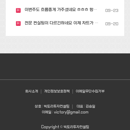
이번주도 흐름좋게 가주셨네요 ㅎㅎㅎ 항상 감…
H
09-23
전문 컨실팅이 다르긴하네요 이제 차트가 눈에…
H
09-20
회사소개
개인정보보호정책
이메일무단수집거부
상호 : 빅토리투자컨설팅
대표 : 김승일
이메일 :
victory@gmail.com
Copyright ©
빅토리투자컨설팅